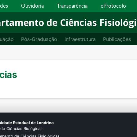
ades
Ouvidoria
Transparência
eProtocolo
rtamento de Ciências Fisiológ
uação
Pós-Graduação
Infraestrutura
Publicações
cias
sidade Estadual de Londrina
de Ciências Biológicas
mento de Ciências Fisiológicas