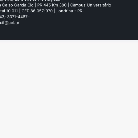
 Celso Garcia Cid | PR 445 Km 380 | Campus Universitário
tal 10.011 | CEP 86.057-970 | Londrina - PR
(43) 3371-4467
 cif@uel.br