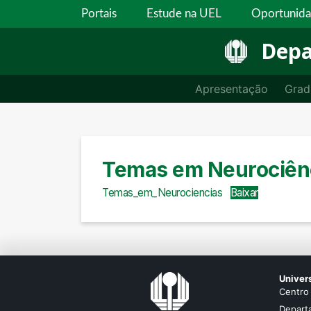
Portais
Estude na UEL
Oportunid
Depa
Apresentação
Grad
Temas em Neurociên
Temas_em_Neurociencias
Baixar
Univer
Centro 
Departa