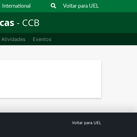
International
Voltar para UEL
icas
- CCB
Atividades
Eventos
Voltar para UEL