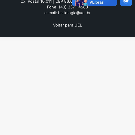
Cx. Postal 10.011 | CEP 86.057-970 | Londrina - PR
Fone: (43) 3371-4583
e-mail: histologia@uel.br
Voltar para UEL