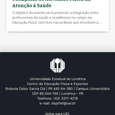
Atenção à Saúde
O objetivo do evento será promover a integração entre
profissionais de saúde e acadêmicos no campo da
Educação Física, com foco nas práticas que envolvem a
promoção de saúde e o cuidado em diversos níveis de
atenção à saúde. Link INSCRIÇÕES e-mail: saf@uel.br Link
Normas para submissão de resumos DATAS E PRAZOS
IMPORTANTES 1) Abertura do processo […]
Universidade Estadual de Londrina
Centro de Educação Física e Esportes
Rodovia Celso Garcia Cid | PR 445 Km 380 | Campus Universitário
CEP 86.044-766 | Londrina – PR
Telefone: (43) 3371-4218
e-mail: deptfef@uel.br
Voltar para UEL