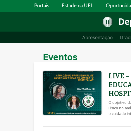
Portais
Estude na UEL
Oportunid
De
Apresentação
Grad
Eventos
LIVE 
EDUCA
HOSPI
O objetivo d
Física no am
o cuidado in