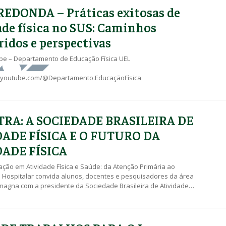
EDONDA – Práticas exitosas de
ade física no SUS: Caminhos
ridos e perspectivas
ube – Departamento de Educação Física UEL
.youtube.com/@Departamento.EducaçãoFísica
TRA: A SOCIEDADE BRASILEIRA DE
DADE FÍSICA E O FUTURO DA
DADE FÍSICA
ção em Atividade Física e Saúde: da Atenção Primária ao
 Hospitalar convida alunos, docentes e pesquisadores da área
magna com a presidente da Sociedade Brasileira de Atividade
de (SBAFS), Dra Christianne de Faria Coelho Ravagnani. Durante a
ão apresentados os desafios para o setor, ações estratégicas