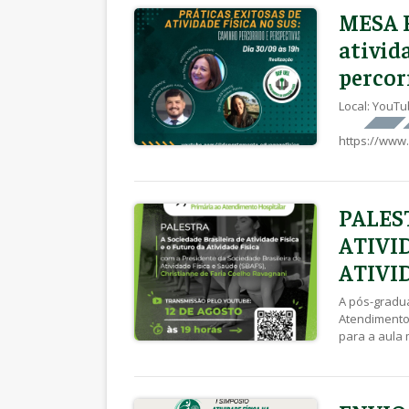
MESA R
ativid
percor
Local: YouT
https://www
PALES
ATIVI
ATIVI
A pós-gradua
Atendimento
para a aula 
Física e Saú
palestra ser
para […]