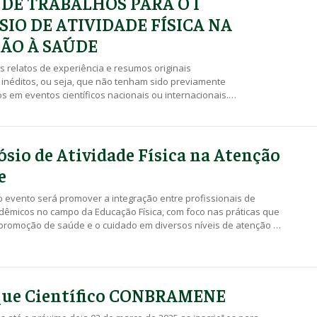
 DE TRABALHOS PARA O I
SIO DE ATIVIDADE FÍSICA NA
ÃO À SAÚDE
s relatos de experiência e resumos originais
 inéditos, ou seja, que não tenham sido previamente
 em eventos científicos nacionais ou internacionais.
 para submissão de resumos
ósio de Atividade Física na Atenção
e
o evento será promover a integração entre profissionais de
dêmicos no campo da Educação Física, com foco nas práticas que
promoção de saúde e o cuidado em diversos níveis de atenção à
 INSCRIÇÕES e-mail: saf@uel.br Link Normas para submissão de
AS E PRAZOS IMPORTANTES 1) Abertura do processo […]
que Científico CONBRAMENE