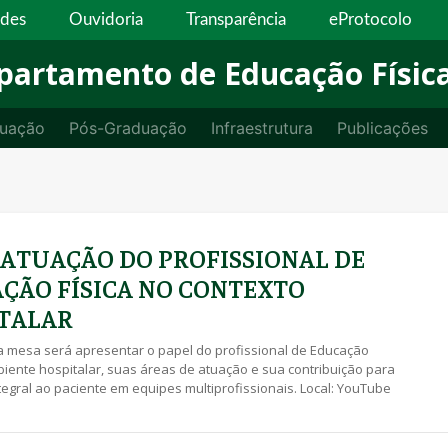
ades
Ouvidoria
Transparência
eProtocolo
partamento de Educação Físic
uação
Pós-Graduação
Infraestrutura
Publicações
– ATUAÇÃO DO PROFISSIONAL DE
ÇÃO FÍSICA NO CONTEXTO
TALAR
a mesa será apresentar o papel do profissional de Educação
biente hospitalar, suas áreas de atuação e sua contribuição para
tegral ao paciente em equipes multiprofissionais. Local: YouTube