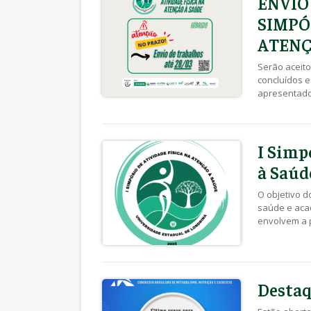
ENVIO
SIMPÓ
ATENÇ
Serão aceito
concluídos e
apresentados
Link Normas
I Simp
à Saúd
O objetivo d
saúde e aca
envolvem a 
saúde. Link
resumos DAT
Desta