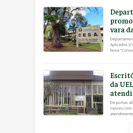
conforme dec
Depart
promov
vara d
Departamento
Aplicados (C
tema “Consi
judiciais aj
realizado na
palestrante é
Escrit
da UEL
atendi
De portas a
nasceu com a
atendimento
município, a
estudantes d
no atendimen