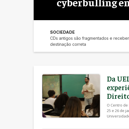
cyberbulling em
SOCIEDADE
CDs antigos são fragmentados e recebe
destinação correta
Da UEL
experi
Direit
O Centro de 
25 e 26 de j
Universidade
uma das mai
merecendo t