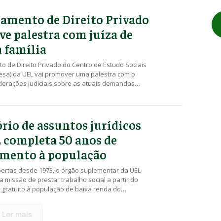
isão da própria Prefeitura Municipal de […]
amento de Direito Privado
e palestra com juíza de
a família
 de Direito Privado do Centro de Estudo Sociais
esa) da UEL vai promover uma palestra com o
derações judiciais sobre as atuais demandas
uizadas nas varas de família”. O evento será
 sala 446 do Cesa e é aberto ao público. A
 a juíza de Direito da 2ª […]
ório de assuntos jurídicos
 completa 50 anos de
mento à população
bertas desde 1973, o órgão suplementar da UEL
 missão de prestar trabalho social a partir do
 gratuito à população de baixa renda do
lém de servir como campo de estágio para
o curso de Direito da Universidade. Referência
Ler mais
to jurídico em Londrina, no Norte do Estado, […]