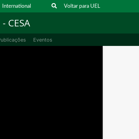
International
Voltar para UEL
o
- CESA
ublicações
Eventos