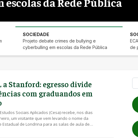
 escolas da Rede Pública
SOCIEDADE
SO
m
Projeto debate crimes de bullying e
ECA
cyberbulling em escolas da Rede Pública
de 
Pe
 a Stanford: egresso divide
ências com graduandos em
o
Estudos Sociais Aplicados (Cesa) recebe, nos dias
aneiro, um visitante que vem levando o nome da
 Estadual de Londrina para as salas de aula de
s importantes universidades do mundo,
ítulos como o de Embaixador do Município,