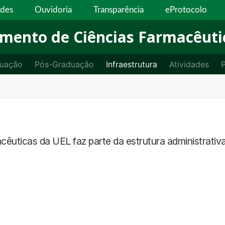
ades
Ouvidoria
Transparência
eProtocolo
mento de Ciências Farmacêuti
uação
Pós-Graduação
Infraestrutura
Atividades
P
uticas da UEL faz parte da estrutura administrativa 