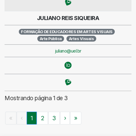
JULIANO REIS SIQUEIRA
FORMAÇÃO DE EDUCADORES EM ARTES VISUAIS
Arte Pública
Artes Visuais
juliano@uel.br
Mostrando página 1 de 3
«
‹
1
2
3
›
»