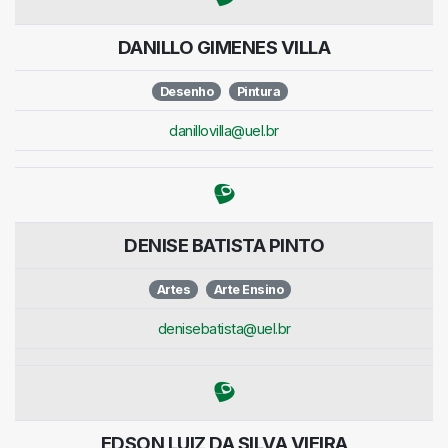
DANILLO GIMENES VILLA
Desenho
Pintura
danillovilla@uel.br
DENISE BATISTA PINTO
Artes
Arte Ensino
denisebatista@uel.br
EDSON LUIZ DA SILVA VIEIRA