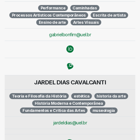
Performance
Caminhadas
Processos Artísticos Contemporâneos
Escrita de artista
Ensino de arte
Artes Visuais
gabrielbonfim@uel.br
JARDEL DIAS CAVALCANTI
Teoria e Filosofia da História
estética
historia da arte
História Moderna e Contemporânea
Fundamentos e Crítica das Artes
museologia
jardeldias@uel.br