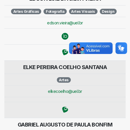
Artes Gráficas
Fotografia
Artes Visuais
Design
edson.vieira@uel.br
ELKE PEREIRA COELHO SANTANA
Artes
elkecoelho@uel.br
GABRIEL AUGUSTO DE PAULA BONFIM