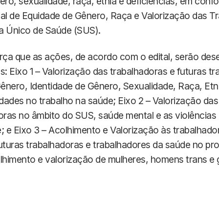
ero, sexualidade, raça, etnia e deficiências, em con
l de Equidade de Gênero, Raça e Valorização das T
a Único de Saúde (SUS).
orça que as ações, de acordo com o edital, serão de
os: Eixo 1 – Valorização das trabalhadoras e futuras t
nero, Identidade de Gênero, Sexualidade, Raça, Etni
idades no trabalho na saúde; Eixo 2 – Valorização das
oras no âmbito do SUS, saúde mental e as violências
; e Eixo 3 – Acolhimento e Valorização às trabalhado
uturas trabalhadoras e trabalhadores da saúde no pr
himento e valorização de mulheres, homens trans e 