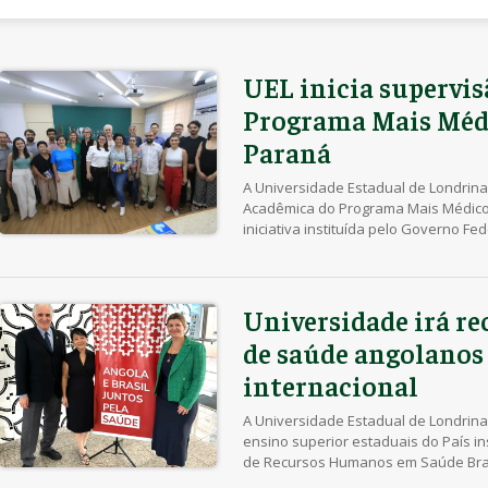
UEL inicia supervi
Programa Mais Médi
Paraná
A Universidade Estadual de Londrina
Acadêmica do Programa Mais Médicos
iniciativa instituída pelo Governo F
pelo atendimento em Unidades de At
País. A UEL é a única universidade e
Ministério da Educação (MEC) no pr
Universidade irá re
de saúde angolanos
internacional
A Universidade Estadual de Londrina
ensino superior estaduais do País 
de Recursos Humanos em Saúde Brasil
bilateral coordenada pelos ministéri