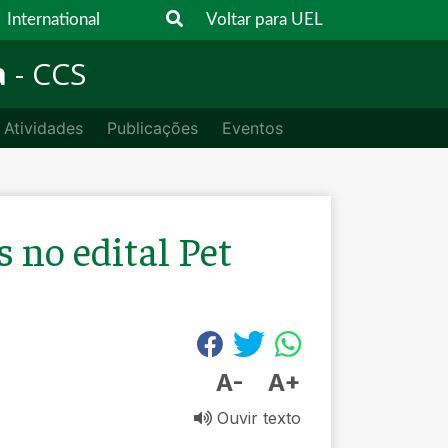
International
Voltar para UEL
a
- CCS
Atividades
Publicações
Eventos
 no edital Pet
A-
A+
Ouvir texto