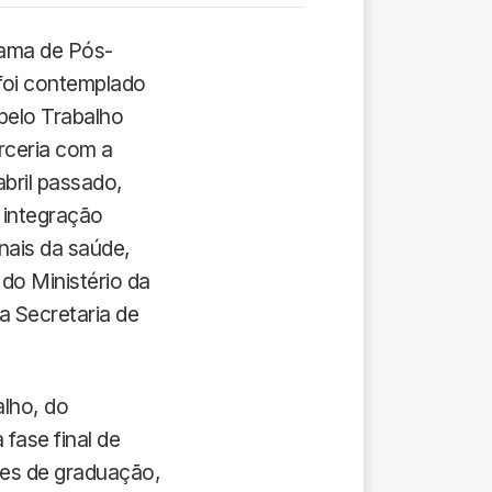
rama de Pós-
foi contemplado
pelo Trabalho
rceria com a
bril passado,
 integração
nais da saúde,
do Ministério da
 Secretaria de
lho, do
fase final de
tes de graduação,