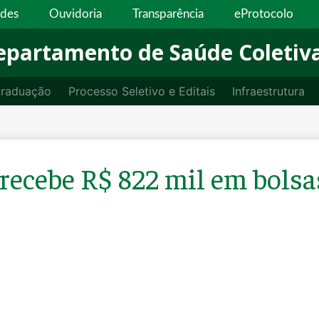
ades
Ouvidoria
Transparência
eProtocolo
epartamento de Saúde Coletiv
raduação
Processo Seletivo e Editais
Infraestrutura
recebe R$ 822 mil em bolsas