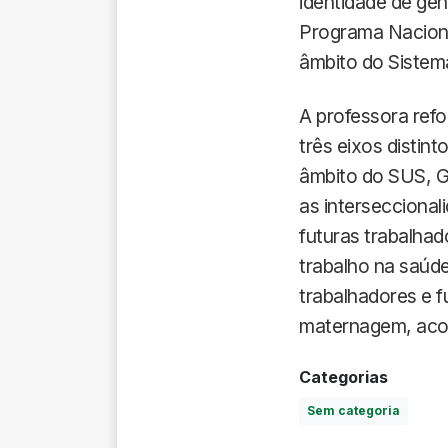
identidade de gên
Programa Naciona
âmbito do Sistem
A professora ref
três eixos distint
âmbito do SUS, Gê
as interseccional
futuras trabalhad
trabalho na saúde
trabalhadores e f
maternagem, acol
Categorias
Sem categoria