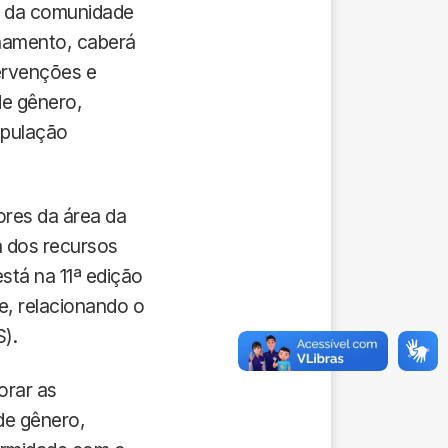
as da comunidade
inamento, caberá
ervenções e
de gênero,
população
res da área da
 dos recursos
tá na 11ª edição
e, relacionando o
).
orar as
de gênero,