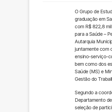
O Grupo de Estud
graduação em Saú
com R$ 822,8 mil
para a Saúde – P
Autarquia Municip
juntamente com o
ensino-serviço-c
bem como dos est
Saúde (MS) e Min
Gestão do Trabal
Segundo a coorde
Departamento de 
seleção de partic