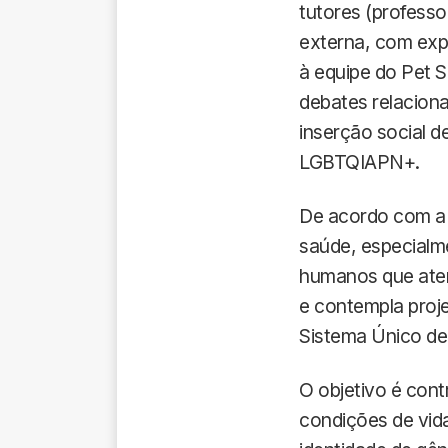
tutores (profess
externa, com exp
à equipe do Pet 
debates relaciona
inserção social d
LGBTQIAPN+.
De acordo com a 
saúde, especialm
humanos que aten
e contempla proj
Sistema Único de 
O objetivo é cont
condições de vid