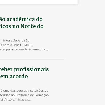
são acadêmica do
cos no Norte do
 iniciou a Supervisão
 para o Brasil (PMMB),
ederal para dar vazão à demanda
enção Básica à Saúde de todo o
stadual do Paraná parceira do
ograma, que também […]
ceber profissionais
 em acordo
 é uma das poucas instituições de
inseridas no Programa de Formação
-Angola, iniciativa
os brasileiros das Relações