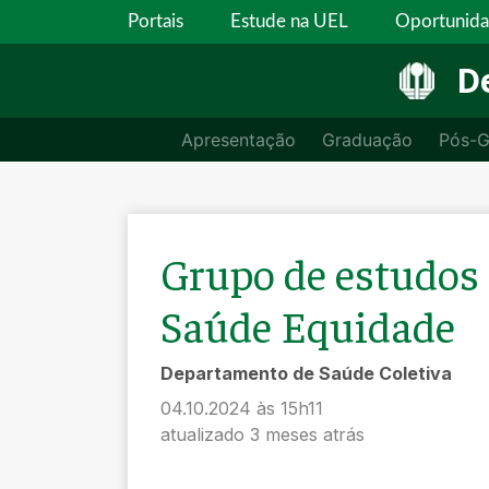
Portais
Estude na UEL
Oportunid
D
Apresentação
Graduação
Pós-G
Grupo de estudos 
Saúde Equidade
Departamento de Saúde Coletiva
04.10.2024 às 15h11
atualizado 3 meses atrás