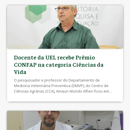
Docente da UEL recebe Prêmio
CONFAP na categoria Ciências da
Vida
O pesquisador e professor do Departamento de
Medicina Veterinária Preventiva (DMVP), do Centro de
Ciências Agrárias (CCA), Amauri Alcindo Alfieri ficou em
terceiro lugar em prêmio entregue pelo Conselho
Nacional das Fundações Estaduais de Amparo à
Pesquisa (CONFAP), com apoio do Conselho Nacional de
Desenvolvimento Científico e Tecnológico (CNPq). A 4ª
edição do prêmio teve […]