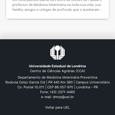
professor de Medicina Veterinária viu toda sua vida, sua
família, amigos e colegas de profissão que o auxiliaram
em sua jornada até alcançar um lugar ao lado de
cientistas renomados do mundo inteiro. O atual diretor do
Hospital Veterinário (HV) e membro afiliado da […]
Universidade Estadual de Londrina
Centro de Ciências Agrárias (CCA)
Departamento de Medicina Veterinária Preventiva
Rodovia Celso Garcia Cid | PR 445 Km 380 | Campus Universitário
Cx. Postal 10.011 | CEP 86.057-970 | Londrina - PR
Fone: (43) 3371-4485
e-mail: dmvp@uel.br
Voltar para UEL