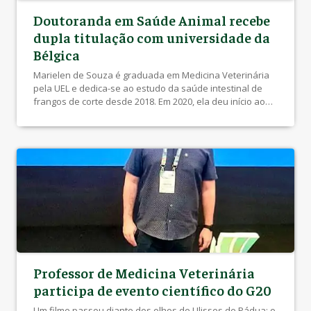
Doutoranda em Saúde Animal recebe
dupla titulação com universidade da
Bélgica
Marielen de Souza é graduada em Medicina Veterinária
pela UEL e dedica-se ao estudo da saúde intestinal de
frangos de corte desde 2018. Em 2020, ela deu início ao
seu doutorado sanduíche sobre o tema em uma parceria
entre a UEL e a Universidade de Ghent, na Bélgica. Ela foi
orientada pela professora Ana Paula […]
Professor de Medicina Veterinária
participa de evento científico do G20
Um filme passou diante dos olhos de Ulisses de Pádua: o