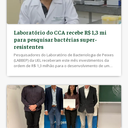
Laboratório do CCA recebe R$ 1,3 mi
para pesquisar bactérias super-
resistentes
Pesquisadores do Laboratório de Bacteriologia de Peixes
(LABBEP) da UEL receberam este mês investimentos da
ordem de R$ 1,3 milhão para o desenvolvimento de um
projeto que pretende estudar bactérias super-
resistentes a antibióticos presentes em criatórios
comerciais de peixes, em alimentos artesanais e nos
Hospitais Veterinários. O investimento é resultado da
aprovação do edital 52/2022 […]