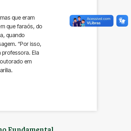
, mas que eram
em que faraós, do
la, quando
sagem. “Por isso,
 professora. Ela
 doutorado em
ília.
ino Fundamental