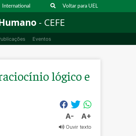
International
Voltar para UEL
 Humano
- CEFE
ublicações
Eventos
aciocínio lógico e
A-
A+
Ouvir texto