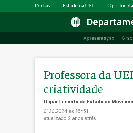
Portais
Estude na UEL
Oportunid
Departame
Apresentação
Grad
Professora da UEL
criatividade
Departamento de Estudo do Movime
01.10.2024 às 16h51
atualizado 2 anos atrás