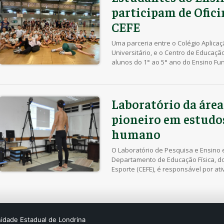
participam de Ofici
CEFE
Uma parceria entre o Colégio Aplica
Universitário, e o Centro de Educação
alunos do 1° ao 5° ano do Ensino Fun
durante os meses de outubro e nove
estudantes do 3° ano do curso de Edu
Laboratório da área
pioneiro em estud
humano
O Laboratório de Pesquisa e Ensino 
Departamento de Educação Física, do
Esporte (CEFE), é responsável por at
comportamento motor, biomecânica e
desportivo e aptidão física, com fo
desenvolve pesquisas dentro da áre
sidade Estadual de Londrina