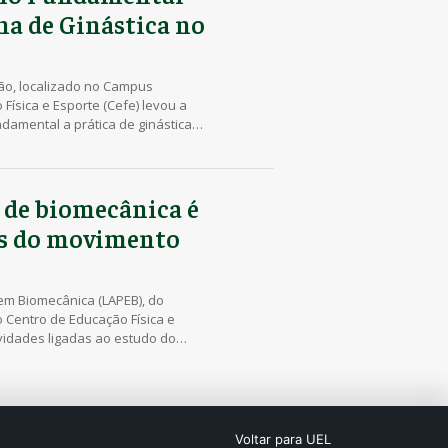
na de Ginástica no
ção, localizado no Campus
 Física e Esporte (Cefe) levou a
damental a prática de ginástica
mbro. A parceria envolveu
cação Física Licenciatura, que […]
 de biomecânica é
os do movimento
em Biomecânica (LAPEB), do
 Centro de Educação Física e
ividades ligadas ao estudo do
 instrumentação, treinamento
co na promoção da saúde. O LAPEB
a de biomecânica, […]
Voltar para UEL