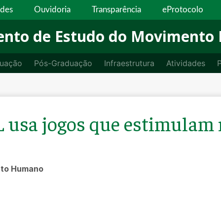
ades
Ouvidoria
Transparência
eProtocolo
nto de Estudo do Movimento
uação
Pós-Graduação
Infraestrutura
Atividades
P
 usa jogos que estimulam r
nto Humano