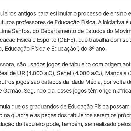
uleiros antigos para estimular o processo de ensino
turos professores de Educação Física. A iniciativa é
e Lima Santos, do Departamento de Estudos do Mov
ação Física e Esporte (CEFE), que trabalha com seis
go, Educação Física e Educação”, do 3º ano.
ssora, são usados jogos de tabuleiro com origem an
eal de UR (4.000 a.C), Senet (4.000 a.C.), Mancala (
 outros jogos são datados da Idade Média, por volta 
Gamão. Segundo ela, esses jogos têm origem african
imula que os graduandos de Educação Física possam 
o na quadra e as peças dos tabuleiros serem os própr
dução do tabuleiro pode, também, ser realizado pelo