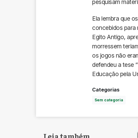
pesquisam materi
Ela lembra que o
concebidos para n
Egito Antigo, ap
morressem teriam 
os jogos não eram
defendeu a tese “
Educação pela Un
Categorias
Sem categoria
Leia também