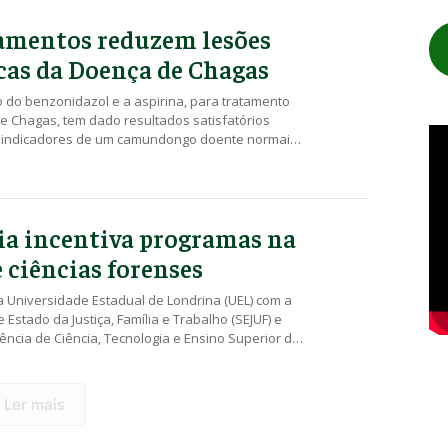
Governo Federal serão investidos no custeio das
adas pelos grupos […]
amentos reduzem lesões
cas da Doença de Chagas
 do benzonidazol e a aspirina, para tratamento
e Chagas, tem dado resultados satisfatórios
 indicadores de um camundongo doente normais,
 a de um animal saudável. Esse é o resultado de
de pesquisa da Universidade Estadual de
e testa a terapia combinada dos dois
os em camundongos. […]
ia incentiva programas na
e ciências forenses
a Universidade Estadual de Londrina (UEL) com a
 Estado da Justiça, Família e Trabalho (SEJUF) e
ncia de Ciência, Tecnologia e Ensino Superior do
), deve fomentar – na universidade – programas
esquisa e extensão universitária na área de
enses. A expectativa é das professoras Maria
Ler mais