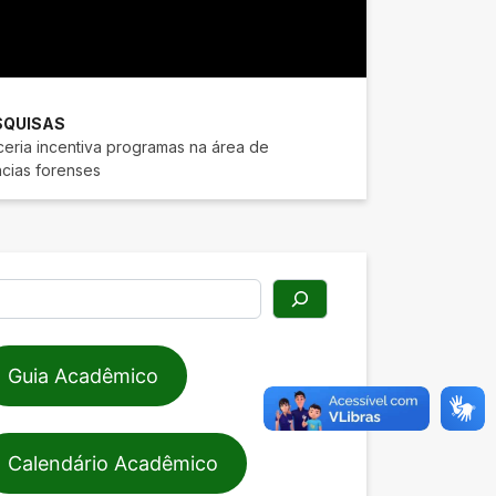
SQUISAS
ceria incentiva programas na área de
ncias forenses
squisar
Guia Acadêmico
Calendário Acadêmico