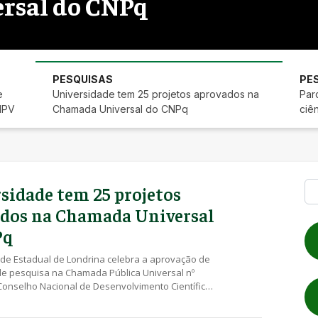
rsal do CNPq
PESQUISAS
PE
e
Universidade tem 25 projetos aprovados na
Par
HPV
Chamada Universal do CNPq
ciê
Pe
sidade tem 25 projetos
dos na Chamada Universal
Pq
ade Estadual de Londrina celebra a aprovação de
de pesquisa na Chamada Pública Universal nº
Conselho Nacional de Desenvolvimento Científico
o do Ministério da Ciência, Tecnologia e Inovação
 Com o resultado, mais R$ 2,3 milhões em