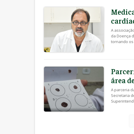
recursos do 
ações realiz
Medic
cardía
A associação
da Doença d
tornando os
igualando-os
um projeto 
Londrina, qu
medicament
Parcer
área d
A parceria d
Secretaria de
Superintendê
Paraná (SETI
de ensino, p
ciências for
Angelica […]