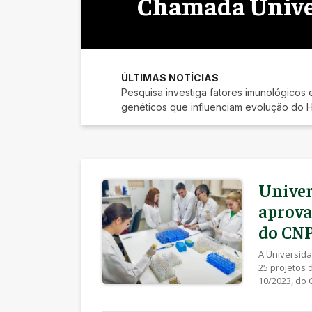
Chamada Unive
ÚLTIMAS NOTÍCIAS
Pesquisa investiga fatores imunológicos 
genéticos que influenciam evolução do 
Univer
aprova
do CN
A Universid
25 projetos 
10/2023, do 
e Tecnológic
(CNPq/MCTI).