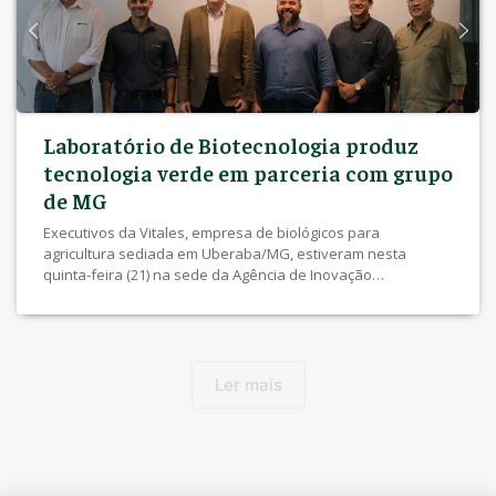
Laboratório de Biotecnologia produz
tecnologia verde em parceria com grupo
de MG
Executivos da Vitales, empresa de biológicos para
agricultura sediada em Uberaba/MG, estiveram nesta
quinta-feira (21) na sede da Agência de Inovação
Tecnológica (Aintec) da UEL para conhecer a equipe do
Laboratório de Biotecnologia Microbiana (Labim), do Centro
de Ciências Biológicas (CCB), e oficializar o início da parceria
para o desenvolvimento de tecnologia biológica. Na semana
[…]
Ler mais