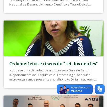
Nacional de Desenvolvimento Científico e Tecnológico)
desde 2018, a professora Audrey Lonni, do Departamento
de Ciências Farmacêuticas, conseguiu o feito de depositar
sete patentes nestes seis anos de atividades ininterruptas.
Os resultados estão relacionados ao desenvolvimento de
formulações e de novas tecnologias dermocosméticas
direcionadas ao […]
Os benefícios e riscos do “rei dos dentes”
az quase uma década que a professora Daniele Sartori
(Departamento de Bioquímica e Biotecnologia) pesquisa
micro-organismos presentes no alho roxo (Allium sativum),
um condimento comum e popular na culinária brasileira.
Formada em Biologia na UEL, na pós-graduação ela começou
a se debruçar sobre a identificação da chamada biota do
alho. Docente desde 2015, seu primeiro […]