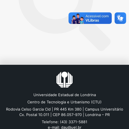
Universidade Estadual de Londrina
Centro de Tecnologia e Urbanismo (CTU)
Rodovia Celso Garcia Cid | PR 445 Km 380 | Campus Universitário
Cx. Postal 10.011 | CEP 86.057-970 | Londrina – PR
Telefone: (43) 3371-5881
e-mail: dau@uel.br